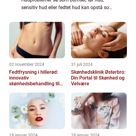
sensitiv hud eller fedtet hud kan opstå som
følge af sygdom eller medicinering, stress,
dårli...
02 november 2024
31 juli 2024
Fedtfrysning i hillerød:
Skønhedsklinik Østerbro:
innovativ
Din Portal til Skønhed og
skønhedsbehandling til
Velvære
konturering af kroppen
18 januar 2024
18 januar 2024