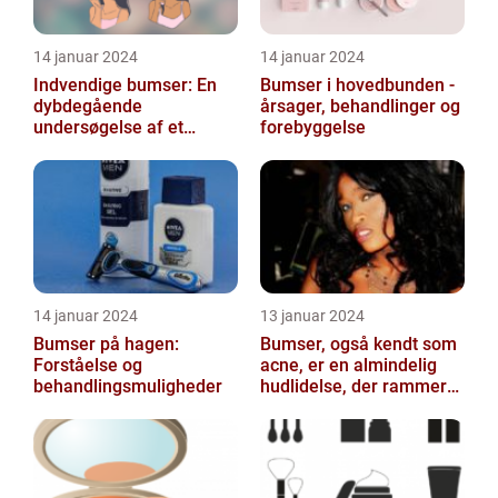
14 januar 2024
14 januar 2024
Indvendige bumser: En
Bumser i hovedbunden -
dybdegående
årsager, behandlinger og
undersøgelse af et
forebyggelse
almindeligt og
frustrerende
skønhedsproblem
14 januar 2024
13 januar 2024
Bumser på hagen:
Bumser, også kendt som
Forståelse og
acne, er en almindelig
behandlingsmuligheder
hudlidelse, der rammer
mennesker i alle aldre