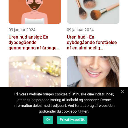
09 januar 2024
09 januar 2024
Uren hud ansigt: En
Uren hud - En
dybdegående
dybdegående forståelse
gennemgang af årsager
af en almindelig
og løsninger
skønhedsbekymring
På vores website bruges cookies til at huske dine indstillinger,
08 januar 2024
08 januar 2024
statistik og personalisering af indhold og annoncer. Denne
Økologisk hudpleje: Alt,
Øjenvippe serum - Alt du
information deles med tredjepart. Ved fortsat brug af websiden
du behøver at vide
behøver at vide
godkender du cookiepolitikken.
Ok
Privatlivspolitik