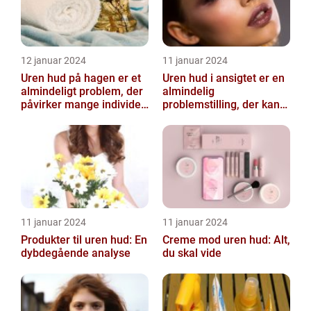
12 januar 2024
11 januar 2024
Uren hud på hagen er et
Uren hud i ansigtet er en
almindeligt problem, der
almindelig
påvirker mange individer,
problemstilling, der kan
især dem der er
påvirke både teenagere
interesse...
og voksne
11 januar 2024
11 januar 2024
Produkter til uren hud: En
Creme mod uren hud: Alt,
dybdegående analyse
du skal vide