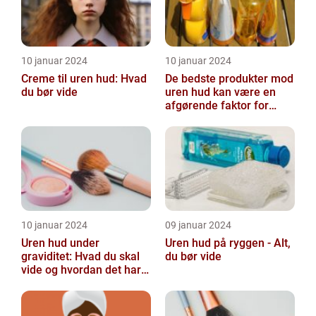
10 januar 2024
10 januar 2024
Creme til uren hud: Hvad
De bedste produkter mod
du bør vide
uren hud kan være en
afgørende faktor for
både teenagere og
voksne, der lide...
10 januar 2024
09 januar 2024
Uren hud under
Uren hud på ryggen - Alt,
graviditet: Hvad du skal
du bør vide
vide og hvordan det har
udviklet sig over tid