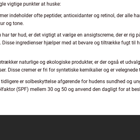
ogle vigtige punkter at huske:
r indeholder ofte peptider, antioxidanter og retinol, der alle har v
tur og tone.
har tør hud, er det vigtigt at vælge en ansigtscreme, der er rig
. Disse ingredienser hjælper med at bevare og tiltrække fugt til h
etrækker naturlige og økologiske produkter, er der også et udval
ser. Disse cremer er fri for syntetiske kemikalier og er velegnede
tidligere er solbeskyttelse afgørende for hudens sundhed og 
lfaktor (SPF) mellem 30 og 50 og anvend den dagligt for at bes