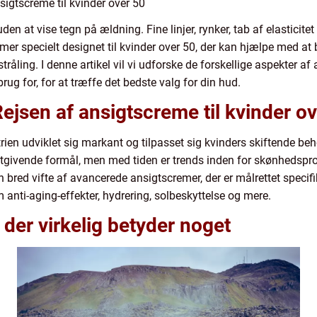
sigtscreme til kvinder over 50
en at vise tegn på ældning. Fine linjer, rynker, tab af elasticit
emer specielt designet til kvinder over 50, der kan hjælpe med 
ng. I denne artikel vil vi udforske de forskellige aspekter af 
rug for, for at træffe det bedste valg for din hud.
Rejsen af ansigtscreme til kvinder o
n udviklet sig markant og tilpasset sig kvinders skiftende behov 
tgivende formål, men med tiden er trends inden for skønhedspro
en bred vifte af avancerede ansigtscremer, der er målrettet speci
m anti-aging-effekter, hydrering, solbeskyttelse og mere.
 der virkelig betyder noget