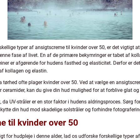
skellige typer af ansigtscreme til kvinder over 50, er det vigtigt a
enne fase af livet. En af de primære bekymringer er tabet af kolla
er er afgørende for hudens fasthed og elasticitet. Derfor er det 
af kollagen og elastin.
da tørhed ofte plager kvinder over 50. Ved at vælge en ansigtscr
 ceramider, kan du give din hud mulighed for at forblive glat og
, da UV-stråler er en stor faktor i hudens aldringsproces. Sørg 
skytte din hud mod skadelige solstråler og forhindre fotograferin
e til kvinder over 50
igt for hudpleje i denne alder, lad os udforske forskellige typer a