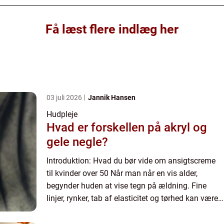
Få læst flere indlæg her
03 juli 2026
Jannik Hansen
Hudpleje
Hvad er forskellen på akryl og
gele negle?
Introduktion: Hvad du bør vide om ansigtscreme
til kvinder over 50 Når man når en vis alder,
begynder huden at vise tegn på ældning. Fine
linjer, rynker, tab af elasticitet og tørhed kan være
udfordrende. Heldigvis er der et væld af
ansigtscremer spe...