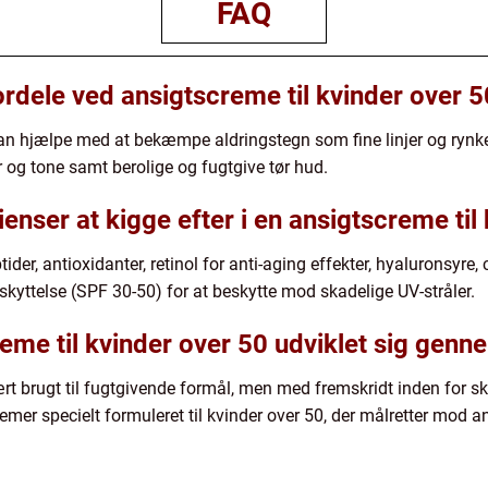
FAQ
ordele ved ansigtscreme til kvinder over 
kan hjælpe med at bekæmpe aldringstegn som fine linjer og rynk
r og tone samt berolige og fugtgive tør hud.
ienser at kigge efter i en ansigtscreme til
ider, antioxidanter, retinol for anti-aging effekter, hyaluronsyre, 
skyttelse (SPF 30-50) for at beskytte mod skadelige UV-stråler.
eme til kvinder over 50 udviklet sig genn
ært brugt til fugtgivende formål, men med fremskridt inden for
mer specielt formuleret til kvinder over 50, der målretter mod an