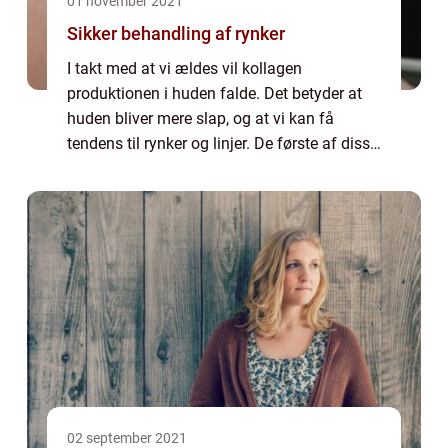
01 november 2021
Sikker behandling af rynker
I takt med at vi ældes vil kollagen
produktionen i huden falde. Det betyder at
huden bliver mere slap, og at vi kan få
tendens til rynker og linjer. De første af disse
vil opstå omkring øjnene og munden på
grund af ansigtets mimik. Rynker kan være
væ...
02 september 2021