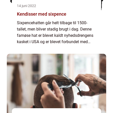
14 juni 2022
Kendisser med sixpence
Sixpencehatten går helt tilbage til 1500-
tallet, men bliver stadig brugt i dag. Denne
famøse hat er blevet kaldt nyhedsdrengens
kasket i USA og er blevet forbundet med
kendte mærker som Kangol, hvilket gør den
til et populært valg for alle de store k...