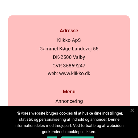
Adresse
web:
www.klikko.dk
Menu
Annoncering
Om os
På vores website bruges cookies til at huske dine indstillinger,
Cookies
statistik og personalisering af indhold og annoncer. Denne
information deles med tredjepart. Ved fortsat brug af websiden
Kontakt os
godkender du cookiepolitikken.
Sitemap