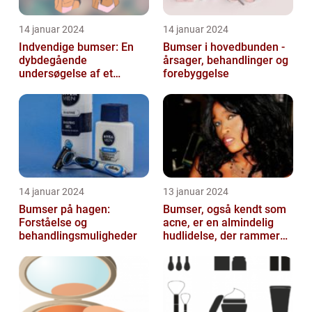
14 januar 2024
14 januar 2024
Indvendige bumser: En
Bumser i hovedbunden -
dybdegående
årsager, behandlinger og
undersøgelse af et
forebyggelse
almindeligt og
frustrerende
skønhedsproblem
14 januar 2024
13 januar 2024
Bumser på hagen:
Bumser, også kendt som
Forståelse og
acne, er en almindelig
behandlingsmuligheder
hudlidelse, der rammer
mennesker i alle aldre