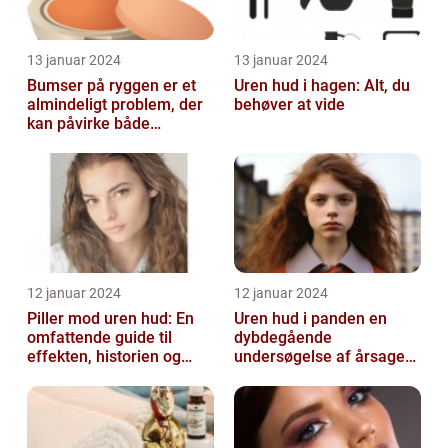
13 januar 2024
13 januar 2024
Bumser på ryggen er et
Uren hud i hagen: Alt, du
almindeligt problem, der
behøver at vide
kan påvirke både
teenagere og voksne
12 januar 2024
12 januar 2024
Piller mod uren hud: En
Uren hud i panden en
omfattende guide til
dybdegående
effekten, historien og
undersøgelse af årsager
vigtig information
og behandlingsmetoder