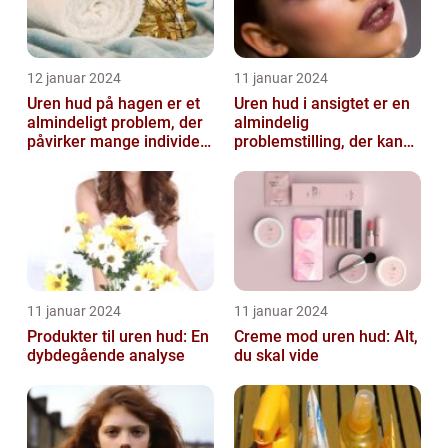
12 januar 2024
11 januar 2024
Uren hud på hagen er et
Uren hud i ansigtet er en
almindeligt problem, der
almindelig
påvirker mange individer,
problemstilling, der kan
især dem der er
påvirke både teenagere
interesse...
og voksne
11 januar 2024
11 januar 2024
Produkter til uren hud: En
Creme mod uren hud: Alt,
dybdegående analyse
du skal vide