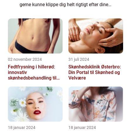
gerne kunne klippe dig helt rigtigt efter dine
ønsker og præference. Det kan godt være
svært at finde en frisør, som man kan
opbygg...
02 november 2024
31 juli 2024
Fedtfrysning i hillerød:
Skønhedsklinik Østerbro:
innovativ
Din Portal til Skønhed og
skønhedsbehandling til
Velvære
konturering af kroppen
18 januar 2024
18 januar 2024