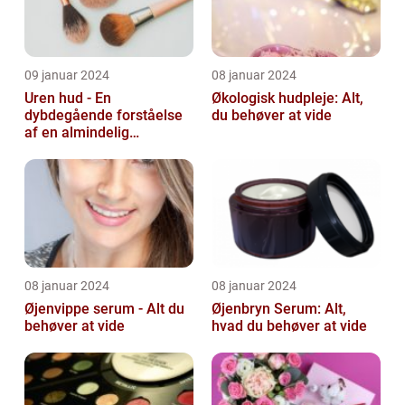
09 januar 2024
08 januar 2024
Uren hud - En
Økologisk hudpleje: Alt,
dybdegående forståelse
du behøver at vide
af en almindelig
skønhedsbekymring
08 januar 2024
08 januar 2024
Øjenvippe serum - Alt du
Øjenbryn Serum: Alt,
behøver at vide
hvad du behøver at vide