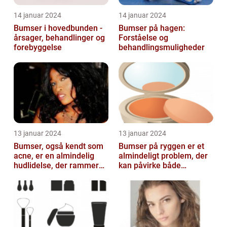
14 januar 2024
14 januar 2024
Bumser i hovedbunden -
Bumser på hagen:
årsager, behandlinger og
Forståelse og
forebyggelse
behandlingsmuligheder
13 januar 2024
13 januar 2024
Bumser, også kendt som
Bumser på ryggen er et
acne, er en almindelig
almindeligt problem, der
hudlidelse, der rammer
kan påvirke både
mennesker i alle aldre
teenagere og voksne