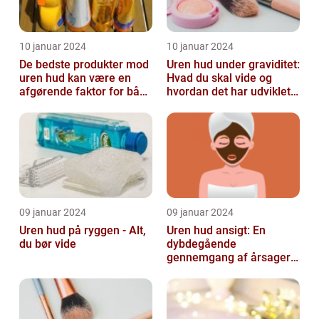
10 januar 2024
10 januar 2024
De bedste produkter mod
Uren hud under graviditet:
uren hud kan være en
Hvad du skal vide og
afgørende faktor for både
hvordan det har udviklet
teenagere og voksne, der
sig over tid
lide...
09 januar 2024
09 januar 2024
Uren hud på ryggen - Alt,
Uren hud ansigt: En
du bør vide
dybdegående
gennemgang af årsager
og løsninger