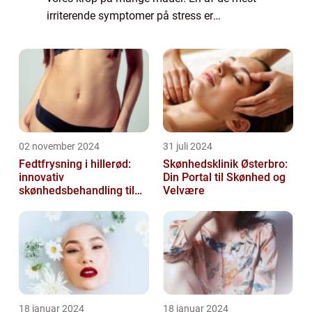
irriterende symptomer på stress er
udviklingen af stress bumser. Disse bumser
kan dukke op på de mest uventede
tidspunkte...
02 november 2024
31 juli 2024
Fedtfrysning i hillerød:
Skønhedsklinik Østerbro:
innovativ
Din Portal til Skønhed og
skønhedsbehandling til
Velvære
konturering af kroppen
18 januar 2024
18 januar 2024