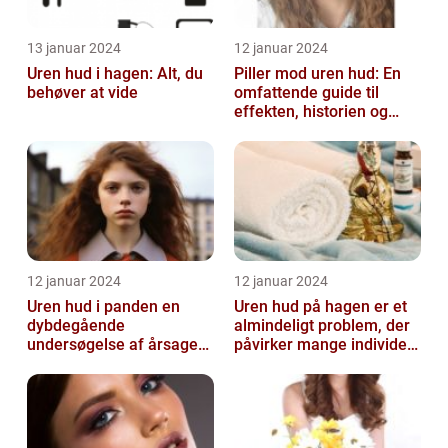
13 januar 2024
12 januar 2024
Uren hud i hagen: Alt, du
Piller mod uren hud: En
behøver at vide
omfattende guide til
effekten, historien og
vigtig information
12 januar 2024
12 januar 2024
Uren hud i panden en
Uren hud på hagen er et
dybdegående
almindeligt problem, der
undersøgelse af årsager
påvirker mange individer,
og behandlingsmetoder
især dem der er
interesse...