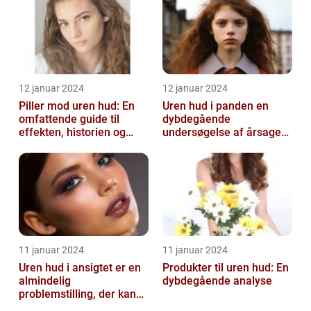
12 januar 2024
12 januar 2024
Piller mod uren hud: En
Uren hud i panden en
omfattende guide til
dybdegående
effekten, historien og
undersøgelse af årsager
vigtig information
og behandlingsmetoder
11 januar 2024
11 januar 2024
Uren hud i ansigtet er en
Produkter til uren hud: En
almindelig
dybdegående analyse
problemstilling, der kan
påvirke både teenagere