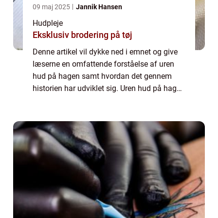
09 maj 2025
Jannik Hansen
Hudpleje
Eksklusiv brodering på tøj
Denne artikel vil dykke ned i emnet og give
læserne en omfattende forståelse af uren
hud på hagen samt hvordan det gennem
historien har udviklet sig. Uren hud på hagen
kan være en kilde til irritation og lavt
selvværd for mange mennesker. Det er
kend...