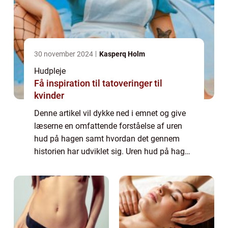
30 november 2024
Kasperq Holm
Hudpleje
Få inspiration til tatoveringer til
kvinder
Denne artikel vil dykke ned i emnet og give
læserne en omfattende forståelse af uren
hud på hagen samt hvordan det gennem
historien har udviklet sig. Uren hud på hagen
kan være en kilde til irritation og lavt
selvværd for mange mennesker. Det er
kend...