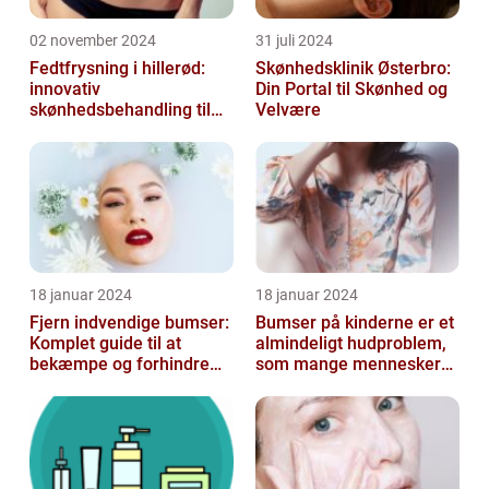
02 november 2024
31 juli 2024
Fedtfrysning i hillerød:
Skønhedsklinik Østerbro:
innovativ
Din Portal til Skønhed og
skønhedsbehandling til
Velvære
konturering af kroppen
18 januar 2024
18 januar 2024
Fjern indvendige bumser:
Bumser på kinderne er et
Komplet guide til at
almindeligt hudproblem,
bekæmpe og forhindre
som mange mennesker
dem
står over for