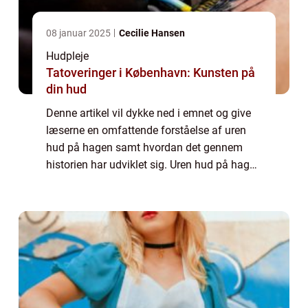
08 januar 2025
Cecilie Hansen
Hudpleje
Tatoveringer i København: Kunsten på
din hud
Denne artikel vil dykke ned i emnet og give
læserne en omfattende forståelse af uren
hud på hagen samt hvordan det gennem
historien har udviklet sig. Uren hud på hagen
kan være en kilde til irritation og lavt
selvværd for mange mennesker. Det er
kend...