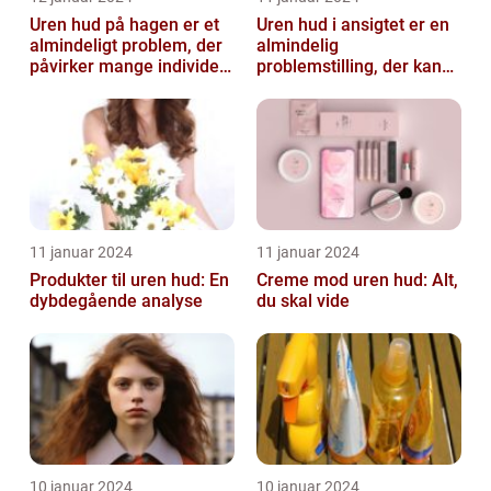
Uren hud på hagen er et
Uren hud i ansigtet er en
almindeligt problem, der
almindelig
påvirker mange individer,
problemstilling, der kan
især dem der er
påvirke både teenagere
interesse...
og voksne
11 januar 2024
11 januar 2024
Produkter til uren hud: En
Creme mod uren hud: Alt,
dybdegående analyse
du skal vide
10 januar 2024
10 januar 2024