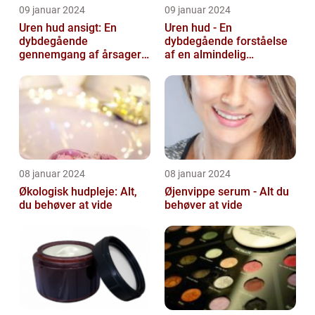
09 januar 2024
09 januar 2024
Uren hud ansigt: En
Uren hud - En
dybdegående
dybdegående forståelse
gennemgang af årsager
af en almindelig
og løsninger
skønhedsbekymring
08 januar 2024
08 januar 2024
Økologisk hudpleje: Alt,
Øjenvippe serum - Alt du
du behøver at vide
behøver at vide