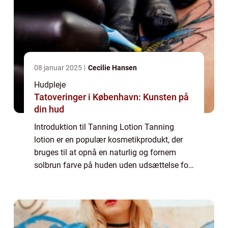
08 januar 2025
Cecilie Hansen
Hudpleje
Tatoveringer i København: Kunsten på
din hud
Introduktion til Tanning Lotion Tanning
lotion er en populær kosmetikprodukt, der
bruges til at opnå en naturlig og fornem
solbrun farve på huden uden udsættelse for
farlige UV-stråler. Det er et produkt, der er
meget efterspurgt af skønheds- og kosm...