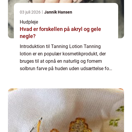
03 juli 2026
Jannik Hansen
Hudpleje
Hvad er forskellen på akryl og gele
negle?
Introduktion til Tanning Lotion Tanning
lotion er en populær kosmetikprodukt, der
bruges til at opnå en naturlig og fornem
solbrun farve på huden uden udsættelse for
farlige UV-stråler. Det er et produkt, der er
meget efterspurgt af skønheds- og kosm...