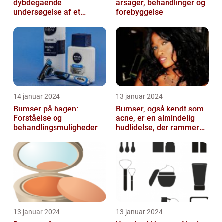
dybdegående
årsager, behandlinger og
undersøgelse af et
forebyggelse
almindeligt og
frustrerende
skønhedsproblem
14 januar 2024
13 januar 2024
Bumser på hagen:
Bumser, også kendt som
Forståelse og
acne, er en almindelig
behandlingsmuligheder
hudlidelse, der rammer
mennesker i alle aldre
13 januar 2024
13 januar 2024