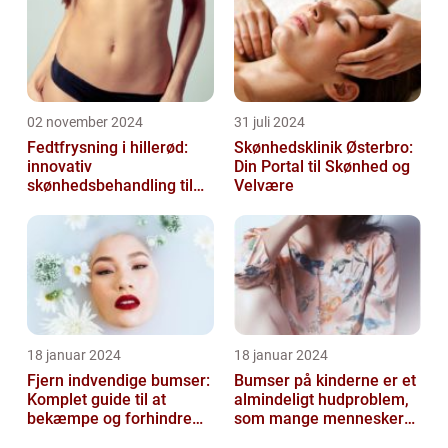
02 november 2024
31 juli 2024
Fedtfrysning i hillerød:
Skønhedsklinik Østerbro:
innovativ
Din Portal til Skønhed og
skønhedsbehandling til
Velvære
konturering af kroppen
18 januar 2024
18 januar 2024
Fjern indvendige bumser:
Bumser på kinderne er et
Komplet guide til at
almindeligt hudproblem,
bekæmpe og forhindre
som mange mennesker
dem
står over for