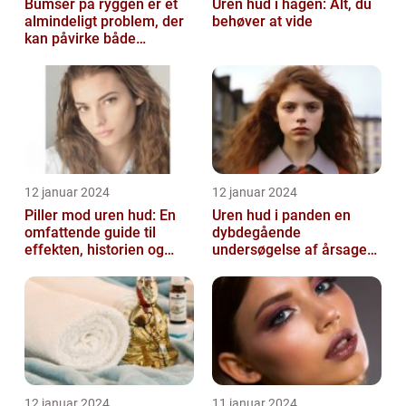
Bumser på ryggen er et
Uren hud i hagen: Alt, du
almindeligt problem, der
behøver at vide
kan påvirke både
teenagere og voksne
12 januar 2024
12 januar 2024
Piller mod uren hud: En
Uren hud i panden en
omfattende guide til
dybdegående
effekten, historien og
undersøgelse af årsager
vigtig information
og behandlingsmetoder
12 januar 2024
11 januar 2024