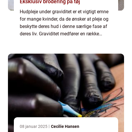
Eksklusiv brodering på tøj
Hudpleje under graviditet er et vigtigt emne
for mange kvinder, da de ønsker at pleje og
beskytte deres hud i denne særlige fase af
deres liv. Graviditet medfører en række
hormonelle ændringer i kroppen, der kan
påvirke huden på forskellige måder. De...
08 januar 2025
Cecilie Hansen