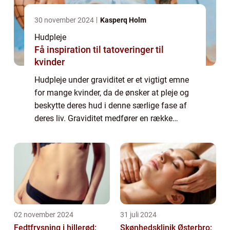
30 november 2024
Kasperq Holm
Hudpleje
Få inspiration til tatoveringer til
kvinder
Hudpleje under graviditet er et vigtigt emne
for mange kvinder, da de ønsker at pleje og
beskytte deres hud i denne særlige fase af
deres liv. Graviditet medfører en række
hormonelle ændringer i kroppen, der kan
påvirke huden på forskellige måder. De...
02 november 2024
31 juli 2024
Fedtfrysning i hillerød:
Skønhedsklinik Østerbro: