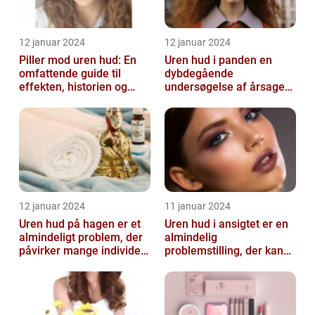
12 januar 2024
12 januar 2024
Piller mod uren hud: En
Uren hud i panden en
omfattende guide til
dybdegående
effekten, historien og
undersøgelse af årsager
vigtig information
og behandlingsmetoder
12 januar 2024
11 januar 2024
Uren hud på hagen er et
Uren hud i ansigtet er en
almindeligt problem, der
almindelig
påvirker mange individer,
problemstilling, der kan
især dem der er
påvirke både teenagere
interesse...
og voksne