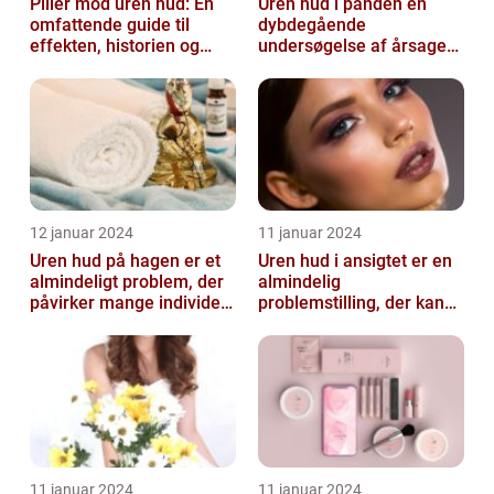
Piller mod uren hud: En
Uren hud i panden en
omfattende guide til
dybdegående
effekten, historien og
undersøgelse af årsager
vigtig information
og behandlingsmetoder
12 januar 2024
11 januar 2024
Uren hud på hagen er et
Uren hud i ansigtet er en
almindeligt problem, der
almindelig
påvirker mange individer,
problemstilling, der kan
især dem der er
påvirke både teenagere
interesse...
og voksne
11 januar 2024
11 januar 2024