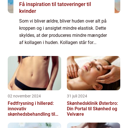
Få inspiration til tatoveringer til
kvinder
Som vi bliver ældre, bliver huden over alt på
kroppen og i ansigtet mindre elastisk. Dette
skyldes, at der produceres mindre mængder
af kollagen i huden. Kollagen står for
hudens sammenhængskraft – og når
kollagenet forsvinder vil vævet blive
slapper...
02 november 2024
31 juli 2024
Fedtfrysning i hillerød:
Skønhedsklinik Østerbro:
innovativ
Din Portal til Skønhed og
skønhedsbehandling til
Velvære
konturering af kroppen