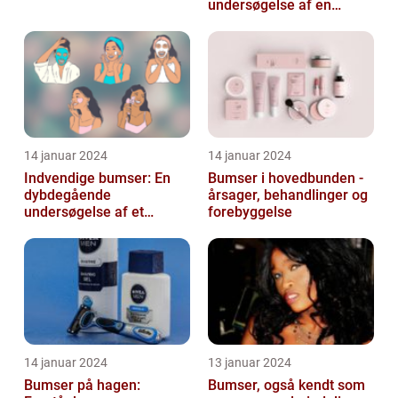
undersøgelse af en
almindelig hudlidelse
14 januar 2024
14 januar 2024
Indvendige bumser: En
Bumser i hovedbunden -
dybdegående
årsager, behandlinger og
undersøgelse af et
forebyggelse
almindeligt og
frustrerende
skønhedsproblem
14 januar 2024
13 januar 2024
Bumser på hagen:
Bumser, også kendt som