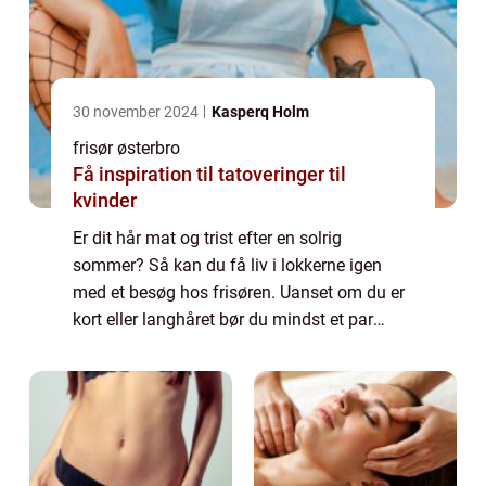
30 november 2024
Kasperq Holm
frisør østerbro
Få inspiration til tatoveringer til
kvinder
Er dit hår mat og trist efter en solrig
sommer? Så kan du få liv i lokkerne igen
med et besøg hos frisøren. Uanset om du er
kort eller langhåret bør du mindst et par
gange om året sætte dig i frisør stolen og
lade en dygtig og erfaren frisør tage sig...