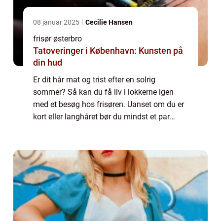
08 januar 2025
Cecilie Hansen
frisør østerbro
Tatoveringer i København: Kunsten på
din hud
Er dit hår mat og trist efter en solrig
sommer? Så kan du få liv i lokkerne igen
med et besøg hos frisøren. Uanset om du er
kort eller langhåret bør du mindst et par
gange om året sætte dig i frisør stolen og
lade en dygtig og erfaren frisør tage sig...