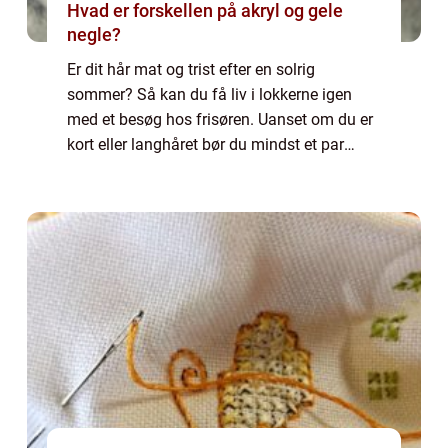
Hvad er forskellen på akryl og gele
negle?
Er dit hår mat og trist efter en solrig
sommer? Så kan du få liv i lokkerne igen
med et besøg hos frisøren. Uanset om du er
kort eller langhåret bør du mindst et par
gange om året sætte dig i frisør stolen og
lade en dygtig og erfaren frisør tage sig...