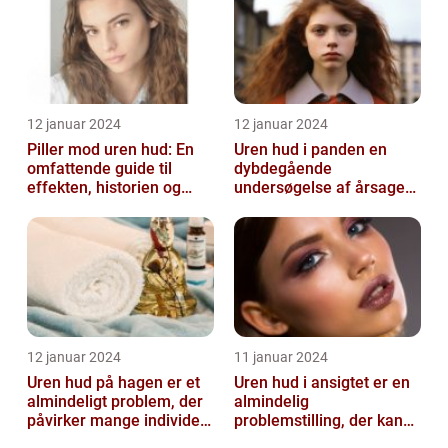
12 januar 2024
12 januar 2024
Piller mod uren hud: En
Uren hud i panden en
omfattende guide til
dybdegående
effekten, historien og
undersøgelse af årsager
vigtig information
og behandlingsmetoder
12 januar 2024
11 januar 2024
Uren hud på hagen er et
Uren hud i ansigtet er en
almindeligt problem, der
almindelig
påvirker mange individer,
problemstilling, der kan
især dem der er
påvirke både teenagere