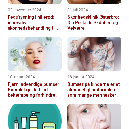
02 november 2024
31 juli 2024
Fedtfrysning i hillerød:
Skønhedsklinik Østerbro:
innovativ
Din Portal til Skønhed og
skønhedsbehandling til
Velvære
konturering af kroppen
18 januar 2024
18 januar 2024
Fjern indvendige bumser:
Bumser på kinderne er et
Komplet guide til at
almindeligt hudproblem,
bekæmpe og forhindre
som mange mennesker
dem
står over for