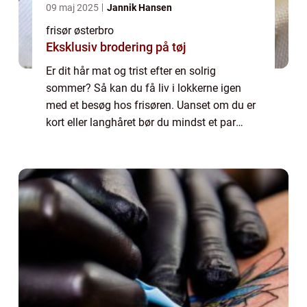
09 maj 2025
Jannik Hansen
frisør østerbro
Eksklusiv brodering på tøj
Er dit hår mat og trist efter en solrig
sommer? Så kan du få liv i lokkerne igen
med et besøg hos frisøren. Uanset om du er
kort eller langhåret bør du mindst et par
gange om året sætte dig i frisør stolen og
lade en dygtig og erfaren frisør tage sig...