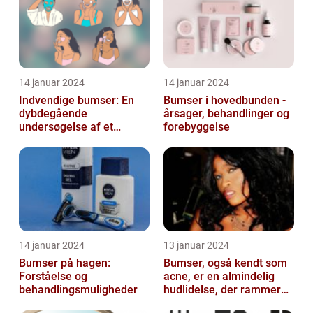
14 januar 2024
14 januar 2024
Indvendige bumser: En
Bumser i hovedbunden -
dybdegående
årsager, behandlinger og
undersøgelse af et
forebyggelse
almindeligt og
frustrerende
skønhedsproblem
14 januar 2024
13 januar 2024
Bumser på hagen:
Bumser, også kendt som
Forståelse og
acne, er en almindelig
behandlingsmuligheder
hudlidelse, der rammer
mennesker i alle aldre