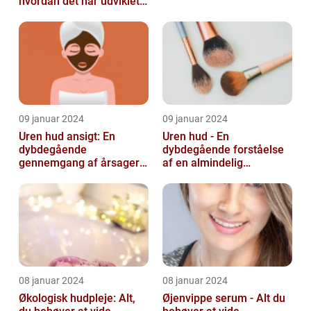
hvordan det har udviklet
sig over tid
09 januar 2024
09 januar 2024
Uren hud ansigt: En
Uren hud - En
dybdegående
dybdegående forståelse
gennemgang af årsager
af en almindelig
og løsninger
skønhedsbekymring
08 januar 2024
08 januar 2024
Økologisk hudpleje: Alt,
Øjenvippe serum - Alt du