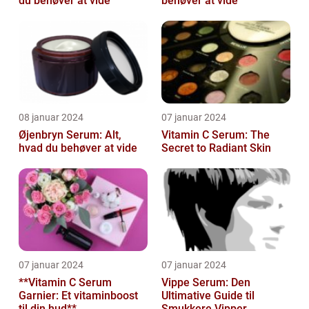
du behøver at vide
behøver at vide
08 januar 2024
07 januar 2024
Øjenbryn Serum: Alt,
Vitamin C Serum: The
hvad du behøver at vide
Secret to Radiant Skin
07 januar 2024
07 januar 2024
**Vitamin C Serum
Vippe Serum: Den
Garnier: Et vitaminboost
Ultimative Guide til
til din hud**
Smukkere Vipper