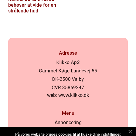
behøver at vide for en
strålende hud
Adresse
web:
www.klikko.dk
Menu
Annoncering
Om os
På vores website bruges cookies til at huske dine indstillinger,