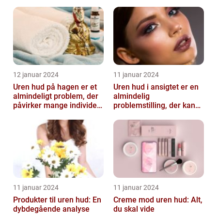
vigtig information
og behandlingsmetoder
12 januar 2024
11 januar 2024
Uren hud på hagen er et
Uren hud i ansigtet er en
almindeligt problem, der
almindelig
påvirker mange individer,
problemstilling, der kan
især dem der er
påvirke både teenagere
interesse...
og voksne
11 januar 2024
11 januar 2024
Produkter til uren hud: En
Creme mod uren hud: Alt,
dybdegående analyse
du skal vide