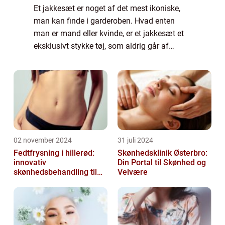
Et jakkesæt er noget af det mest ikoniske,
man kan finde i garderoben. Hvad enten
man er mand eller kvinde, er et jakkesæt et
eksklusivt stykke tøj, som aldrig går af
mode. Foruden at være flot og stilet, ligesom
det pa...
02 november 2024
31 juli 2024
Fedtfrysning i hillerød:
Skønhedsklinik Østerbro:
innovativ
Din Portal til Skønhed og
skønhedsbehandling til
Velvære
konturering af kroppen