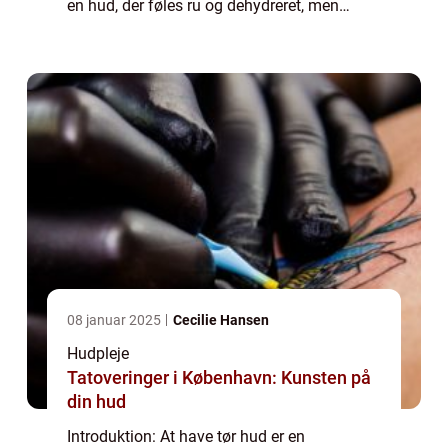
en hud, der føles ru og dehydreret, men
heldigvis er der løsninger til rådighed. En af
disse løsninger er bodylotion til tør hud, der
...
08 januar 2025
Cecilie Hansen
Hudpleje
Tatoveringer i København: Kunsten på
din hud
Introduktion: At have tør hud er en