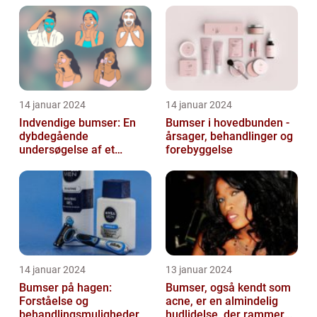
14 januar 2024
14 januar 2024
Indvendige bumser: En
Bumser i hovedbunden -
dybdegående
årsager, behandlinger og
undersøgelse af et
forebyggelse
almindeligt og
frustrerende
skønhedsproblem
14 januar 2024
13 januar 2024
Bumser på hagen:
Bumser, også kendt som
Forståelse og
acne, er en almindelig
behandlingsmuligheder
hudlidelse, der rammer