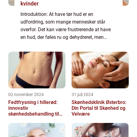
kvinder
Introduktion: At have tør hud er en
udfordring, som mange mennesker står
overfor. Det kan være frustrerende at have
en hud, der føles ru og dehydreret, men
heldigvis er der løsninger til rådighed. En af
disse løsninger er bodylotion til tør hud, der
...
02 november 2024
31 juli 2024
Fedtfrysning i hillerød:
Skønhedsklinik Østerbro:
innovativ
Din Portal til Skønhed og
skønhedsbehandling til
Velvære
konturering af kroppen