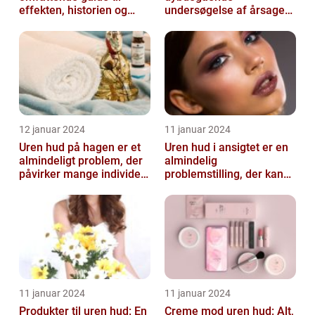
effekten, historien og
undersøgelse af årsager
vigtig information
og behandlingsmetoder
12 januar 2024
11 januar 2024
Uren hud på hagen er et
Uren hud i ansigtet er en
almindeligt problem, der
almindelig
påvirker mange individer,
problemstilling, der kan
især dem der er
påvirke både teenagere
interesse...
og voksne
11 januar 2024
11 januar 2024
Produkter til uren hud: En
Creme mod uren hud: Alt,