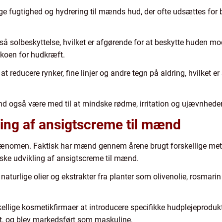
e fugtighed og hydrering til mænds hud, der ofte udsættes for b
å solbeskyttelse, hvilket er afgørende for at beskytte huden mod
sikoen for hudkræft.
reducere rynker, fine linjer og andre tegn på aldring, hvilket er
d også være med til at mindske rødme, irritation og ujævnheder
ling af ansigtscreme til mænd
fænomen. Faktisk har mænd gennem årene brugt forskellige metod
iske udvikling af ansigtscreme til mænd.
aturlige olier og ekstrakter fra planter som olivenolie, rosmarin 
ellige kosmetikfirmaer at introducere specifikke hudplejeprodukt
gt, og blev markedsført som maskuline.