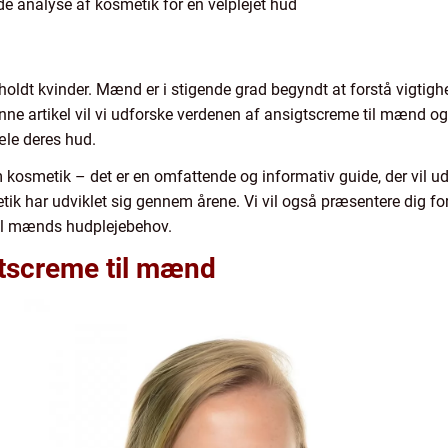
analyse af kosmetik for en velplejet hud
holdt kvinder. Mænd er i stigende grad begyndt at forstå vigtigh
nne artikel vil vi udforske verdenen af ansigtscreme til mænd og 
æle deres hud.
m kosmetik – det er en omfattende og informativ guide, der vil u
 har udviklet sig gennem årene. Vi vil også præsentere dig for
t til mænds hudplejebehov.
gtscreme til mænd