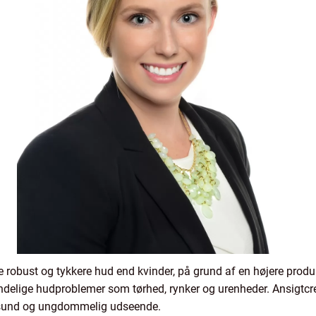
robust og tykkere hud end kvinder, på grund af en højere produkt
delige hudproblemer som tørhed, rynker og urenheder. Ansigtc
n sund og ungdommelig udseende.