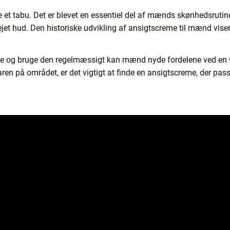
 et tabu. Det er blevet en essentiel del af mænds skønhedsrutine
et hud. Den historiske udvikling af ansigtscreme til mænd viser,
me og bruge den regelmæssigt kan mænd nyde fordelene ved en 
en på området, er det vigtigt at finde en ansigtscreme, der passe