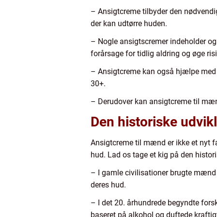
– Ansigtcreme tilbyder den nødvendig
der kan udtørre huden.
– Nogle ansigtscremer indeholder ogs
forårsage for tidlig aldring og øge ri
– Ansigtcreme kan også hjælpe med at 
30+.
– Derudover kan ansigtcreme til mæn
Den historiske udvik
Ansigtcreme til mænd er ikke et nyt 
hud. Lad os tage et kig på den histor
– I gamle civilisationer brugte mænd n
deres hud.
– I det 20. århundrede begyndte forsk
baseret på alkohol og duftede krafti