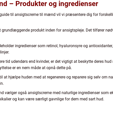
nd – Produkter og ingredienser
uide til ansigtscreme til mænd vil vi præsentere dig for forskelli
 grundlæggende produkt inden for ansigtspleje. Det tilfører nød
eholder ingredienser som retinol, hyaluronsyre og antioxidanter
injer.
 tid udendørs end kvinder, er det vigtigt at beskytte deres hud 
ttelse er en nem måde at opnå dette på.
til at hjælpe huden med at regenerere og reparere sig selv om na
in.
 vælger også ansigtscreme med naturlige ingredienser som ekstr
emikalier og kan være særligt gavnlige for dem med sart hud.