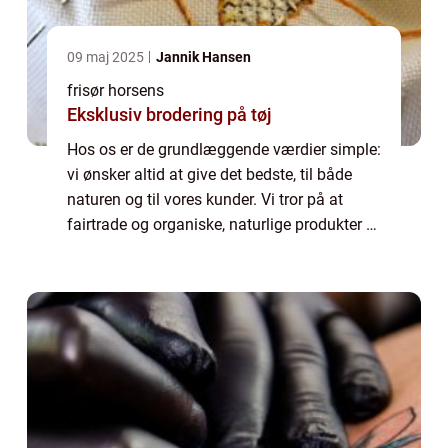
09 maj 2025
Jannik Hansen
frisør horsens
Eksklusiv brodering på tøj
Hos os er de grundlæggende værdier simple:
vi ønsker altid at give det bedste, til både
naturen og til vores kunder. Vi tror på at
fairtrade og organiske, naturlige produkter er
vejen frem. Disse er ikke blot bedre for
miljøet og den planet vi deler,...