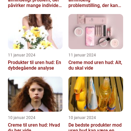
påvirker mange individer,
problemstilling, der kan
især dem der er
påvirke både teenagere
interesse...
og voksne
11 januar 2024
11 januar 2024
Produkter til uren hud: En
Creme mod uren hud: Alt,
dybdegående analyse
du skal vide
10 januar 2024
10 januar 2024
Creme til uren hud: Hvad
De bedste produkter mod
du bør vide
uren hud kan være en