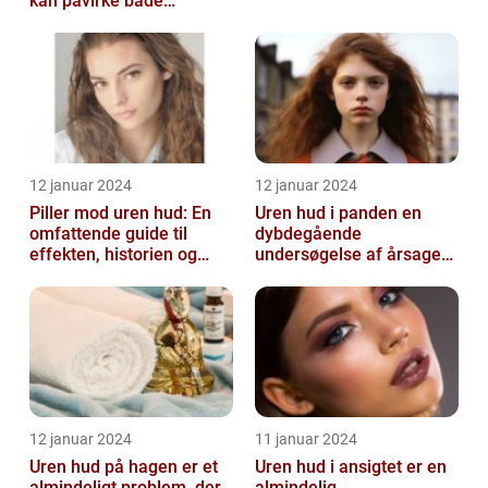
kan påvirke både
teenagere og voksne
12 januar 2024
12 januar 2024
Piller mod uren hud: En
Uren hud i panden en
omfattende guide til
dybdegående
effekten, historien og
undersøgelse af årsager
vigtig information
og behandlingsmetoder
12 januar 2024
11 januar 2024
Uren hud på hagen er et
Uren hud i ansigtet er en
almindeligt problem, der
almindelig