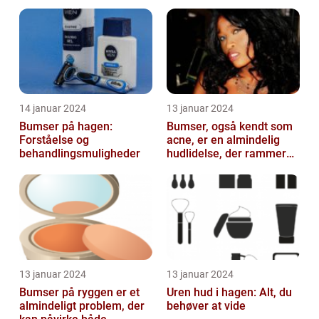
almindeligt og
frustrerende
skønhedsproblem
14 januar 2024
13 januar 2024
Bumser på hagen:
Bumser, også kendt som
Forståelse og
acne, er en almindelig
behandlingsmuligheder
hudlidelse, der rammer
mennesker i alle aldre
13 januar 2024
13 januar 2024
Bumser på ryggen er et
Uren hud i hagen: Alt, du
almindeligt problem, der
behøver at vide