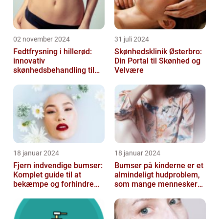
02 november 2024
31 juli 2024
Fedtfrysning i hillerød:
Skønhedsklinik Østerbro:
innovativ
Din Portal til Skønhed og
skønhedsbehandling til
Velvære
konturering af kroppen
18 januar 2024
18 januar 2024
Fjern indvendige bumser:
Bumser på kinderne er et
Komplet guide til at
almindeligt hudproblem,
bekæmpe og forhindre
som mange mennesker
dem
står over for