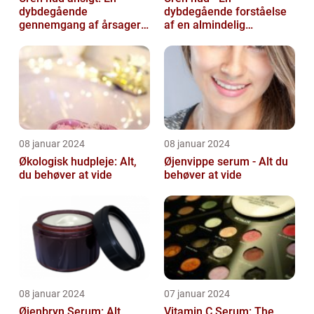
dybdegående
dybdegående forståelse
gennemgang af årsager
af en almindelig
og løsninger
skønhedsbekymring
08 januar 2024
08 januar 2024
Økologisk hudpleje: Alt,
Øjenvippe serum - Alt du
du behøver at vide
behøver at vide
08 januar 2024
07 januar 2024
Øjenbryn Serum: Alt,
Vitamin C Serum: The