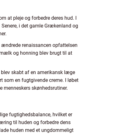
 om at pleje og forbedre deres hud. I
d. Senere, i det gamle Grækenland og
ner.
og ændrede renaissancen opfattelsen
mælk og honning blev brugt til at
 blev skabt af en amerikansk læge
rt som en fugtgivende creme. I løbet
nge menneskers skønhedsrutiner.
ige fugtighedsbalance, hvilket er
æring til huden og forbedre dens
terlade huden med et ungdommeligt