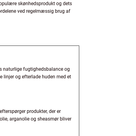
 populære skønhedsprodukt og dets
ordelene ved regelmæssig brug af
s naturlige fugtighedsbalance og
e linjer og efterlade huden med et
fterspørger produkter, der er
lie, arganolie og sheasmør bliver