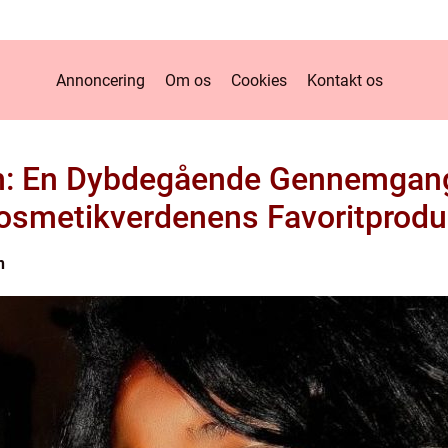
Annoncering
Om os
Cookies
Kontakt os
m: En Dybdegående Gennemgang
osmetikverdenens Favoritprodu
n