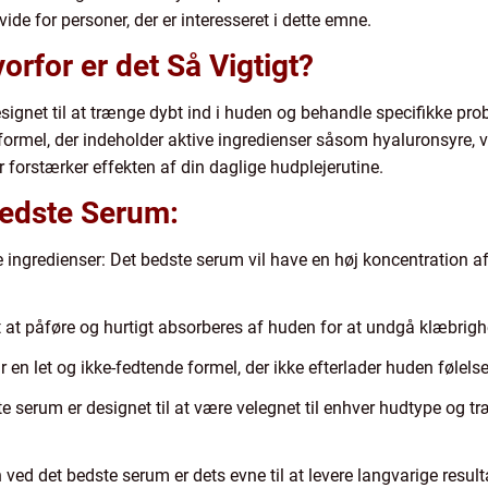
t vide for personer, der er interesseret i dette emne.
rfor er det Så Vigtigt?
signet til at trænge dybt ind i huden og behandle specifikke prob
formel, der indeholder aktive ingredienser såsom hyaluronsyre, v
r forstærker effekten af din daglige hudplejerutine.
Bedste Serum:
 ingredienser: Det bedste serum vil have en høj koncentration af
t at påføre og hurtigt absorberes af huden for at undgå klæbrigh
n let og ikke-fedtende formel, der ikke efterlader huden følelse f
te serum er designet til at være velegnet til enhver hudtype og tr
ved det bedste serum er dets evne til at levere langvarige resulta