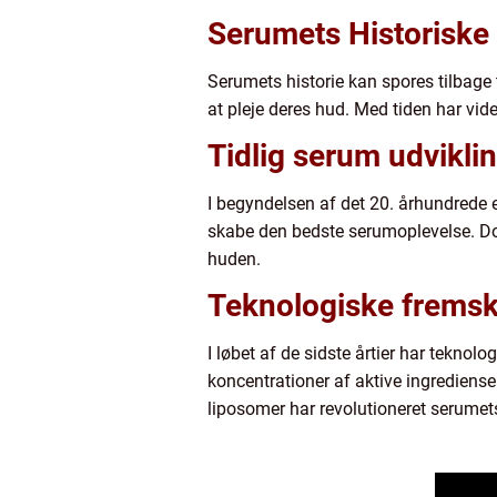
Serumets Historiske 
Serumets historie kan spores tilbage t
at pleje deres hud. Med tiden har vid
Tidlig serum udviklin
I begyndelsen af det 20. århundrede 
skabe den bedste serumoplevelse. Do
huden.
Teknologiske fremskr
I løbet af de sidste årtier har tekno
koncentrationer af aktive ingrediens
liposomer har revolutioneret serumets 