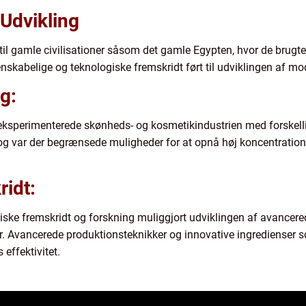
Udvikling
il gamle civilisationer såsom det gamle Egypten, hvor de brugte n
enskabelige og teknologiske fremskridt ført til udviklingen af m
g:
eksperimenterede skønheds- og kosmetikindustrien med forskellig
g var der begrænsede muligheder for at opnå høj koncentration 
idt:
logiske fremskridt og forskning muliggjort udviklingen af avance
er. Avancerede produktionsteknikker og innovative ingredienser
effektivitet.