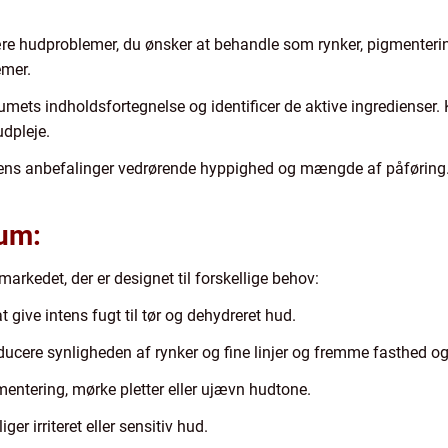
re hudproblemer, du ønsker at behandle som rynker, pigmentering
emer.
mets indholdsfortegnelse og identificer de aktive ingredienser. 
udpleje.
ens anbefalinger vedrørende hyppighed og mængde af påføring
rum:
markedet, der er designet til forskellige behov:
 give intens fugt til tør og dehydreret hud.
educere synligheden af rynker og fine linjer og fremme fasthed og 
entering, mørke pletter eller ujævn hudtone.
er irriteret eller sensitiv hud.