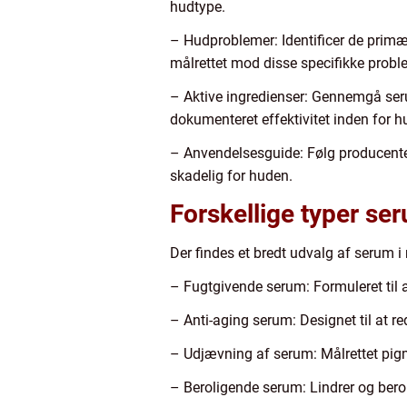
hudtype.
– Hudproblemer: Identificer de primæ
målrettet mod disse specifikke probl
– Aktive ingredienser: Gennemgå seru
dokumenteret effektivitet inden for h
– Anvendelsesguide: Følg producent
skadelig for huden.
Forskellige typer se
Der findes et bredt udvalg af serum i 
– Fugtgivende serum: Formuleret til at
– Anti-aging serum: Designet til at r
– Udjævning af serum: Målrettet pigm
– Beroligende serum: Lindrer og berolig