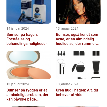
skønhedsproblem
14 januar 2024
13 januar 2024
Bumser på hagen:
Bumser, også kendt som
Forståelse og
acne, er en almindelig
behandlingsmuligheder
hudlidelse, der rammer
mennesker i alle aldre
13 januar 2024
13 januar 2024
Bumser på ryggen er et
Uren hud i hagen: Alt, du
almindeligt problem, der
behøver at vide
kan påvirke både
teenagere og voksne