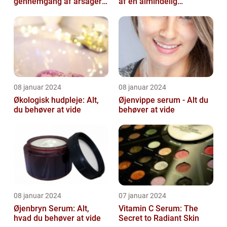
gennemgang af årsager
af en almindelig
og løsninger
skønhedsbekymring
08 januar 2024
08 januar 2024
Økologisk hudpleje: Alt,
Øjenvippe serum - Alt du
du behøver at vide
behøver at vide
08 januar 2024
07 januar 2024
Øjenbryn Serum: Alt,
Vitamin C Serum: The
hvad du behøver at vide
Secret to Radiant Skin