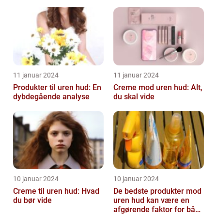
især dem der er
påvirke både teenagere
interesse...
og voksne
11 januar 2024
11 januar 2024
Produkter til uren hud: En
Creme mod uren hud: Alt,
dybdegående analyse
du skal vide
10 januar 2024
10 januar 2024
Creme til uren hud: Hvad
De bedste produkter mod
du bør vide
uren hud kan være en
afgørende faktor for både