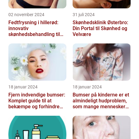
02 november 2024
31 juli 2024
Fedtfrysning i hillerød:
Skønhedsklinik Østerbro:
innovativ
Din Portal til Skønhed og
skønhedsbehandling til
Velvære
konturering af kroppen
18 januar 2024
18 januar 2024
Fjern indvendige bumser:
Bumser på kinderne er et
Komplet guide til at
almindeligt hudproblem,
bekæmpe og forhindre
som mange mennesker
dem
står over for