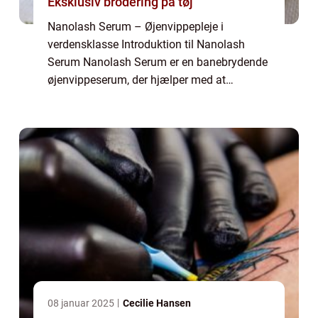
Eksklusiv brodering på tøj
Nanolash Serum – Øjenvippepleje i
verdensklasse Introduktion til Nanolash
Serum Nanolash Serum er en banebrydende
øjenvippeserum, der hjælper med at
stimulere væksten af øjenvipperne og
forbedre deres generelle tilstand. Dette
produkt er blevet...
08 januar 2025
Cecilie Hansen