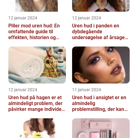
12 januar 2024
12 januar 2024
Piller mod uren hud: En
Uren hud i panden en
omfattende guide til
dybdegående
effekten, historien og
undersøgelse af årsager
vigtig information
og behandlingsmetoder
12 januar 2024
11 januar 2024
Uren hud på hagen er et
Uren hud i ansigtet er en
almindeligt problem, der
almindelig
påvirker mange individer,
problemstilling, der kan
især dem der er
påvirke både teenagere
interesse...
og voksne