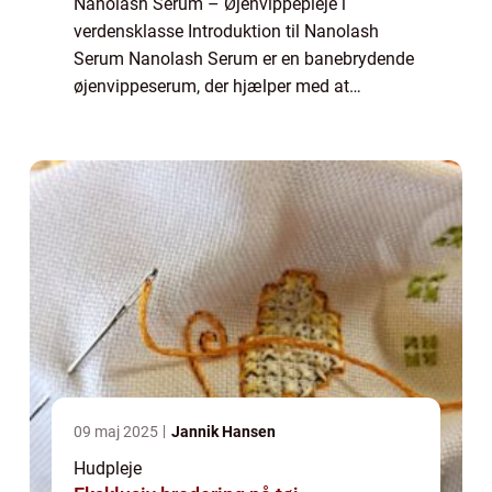
Nanolash Serum – Øjenvippepleje i
verdensklasse Introduktion til Nanolash
Serum Nanolash Serum er en banebrydende
øjenvippeserum, der hjælper med at
stimulere væksten af øjenvipperne og
forbedre deres generelle tilstand. Dette
produkt er blevet...
09 maj 2025
Jannik Hansen
Hudpleje