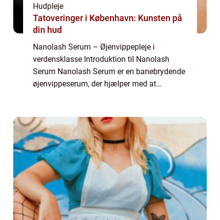
Hudpleje
Tatoveringer i København: Kunsten på
din hud
Nanolash Serum – Øjenvippepleje i
verdensklasse Introduktion til Nanolash
Serum Nanolash Serum er en banebrydende
øjenvippeserum, der hjælper med at
stimulere væksten af øjenvipperne og
forbedre deres generelle tilstand. Dette
produkt er blevet...