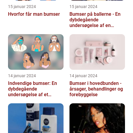
15 januar 2024
15 januar 2024
Hvorfor får man bumser
Bumser på ballerne - En
dybdegående
undersøgelse af en
almindelig hudlidelse
14 januar 2024
14 januar 2024
Indvendige bumser: En
Bumser i hovedbunden -
dybdegående
årsager, behandlinger og
undersøgelse af et
forebyggelse
almindeligt og
frustrerende
skønhedsproblem