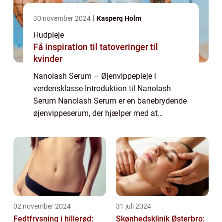
30 november 2024
Kasperq Holm
Hudpleje
Få inspiration til tatoveringer til
kvinder
Nanolash Serum – Øjenvippepleje i
verdensklasse Introduktion til Nanolash
Serum Nanolash Serum er en banebrydende
øjenvippeserum, der hjælper med at
stimulere væksten af øjenvipperne og
forbedre deres generelle tilstand. Dette
produkt er blevet...
02 november 2024
31 juli 2024
Fedtfrysning i hillerød:
Skønhedsklinik Østerbro: