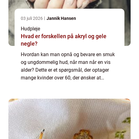
03 juli 2026
Jannik Hansen
Hudpleje
Hvad er forskellen på akryl og gele
negle?
Hvordan kan man opnå og bevare en smuk
og ungdommelig hud, når man når en vis
alder? Dette er et spørgsmål, der optager
mange kvinder over 60, der ønsker at
opretholde deres skønhed og selvtillid. I
denne artikel vil vi dykke ned i emnet
“ansig...