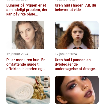
Bumser på ryggen er et
Uren hud i hagen: Alt, du
almindeligt problem, der
behøver at vide
kan påvirke både
teenagere og voksne
12 januar 2024
12 januar 2024
Piller mod uren hud: En
Uren hud i panden en
omfattende guide til
dybdegående
effekten, historien og
undersøgelse af årsager
vigtig information
og behandlingsmetoder