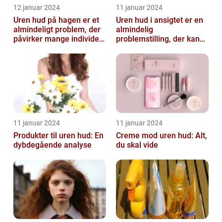
12 januar 2024
11 januar 2024
Uren hud på hagen er et
Uren hud i ansigtet er en
almindeligt problem, der
almindelig
påvirker mange individer,
problemstilling, der kan
især dem der er
påvirke både teenagere
interesse...
og voksne
11 januar 2024
11 januar 2024
Produkter til uren hud: En
Creme mod uren hud: Alt,
dybdegående analyse
du skal vide