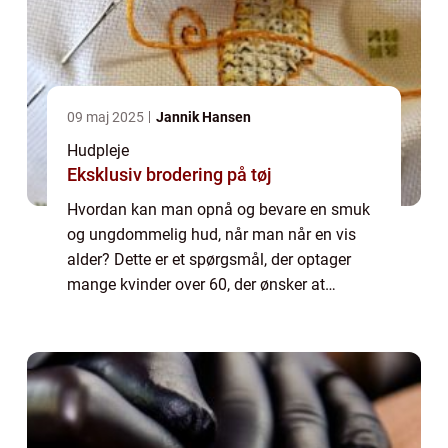
09 maj 2025
Jannik Hansen
Hudpleje
Eksklusiv brodering på tøj
Hvordan kan man opnå og bevare en smuk
og ungdommelig hud, når man når en vis
alder? Dette er et spørgsmål, der optager
mange kvinder over 60, der ønsker at
opretholde deres skønhed og selvtillid. I
denne artikel vil vi dykke ned i emnet
“ansig...