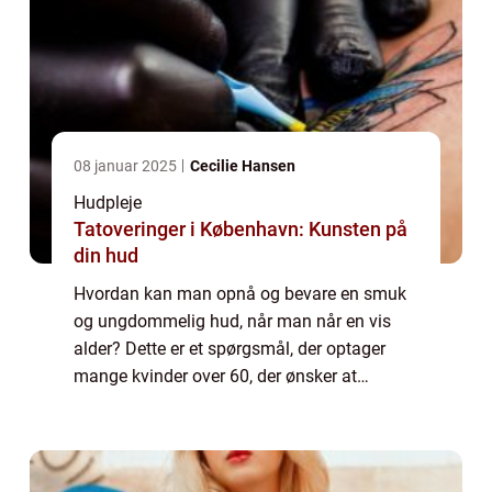
08 januar 2025
Cecilie Hansen
Hudpleje
Tatoveringer i København: Kunsten på
din hud
Hvordan kan man opnå og bevare en smuk
og ungdommelig hud, når man når en vis
alder? Dette er et spørgsmål, der optager
mange kvinder over 60, der ønsker at
opretholde deres skønhed og selvtillid. I
denne artikel vil vi dykke ned i emnet
“ansig...