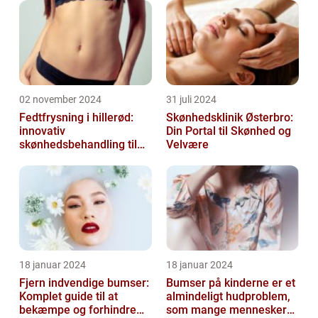
denne artikel vil vi dykke ned i emnet
“ansig...
02 november 2024
31 juli 2024
Fedtfrysning i hillerød:
Skønhedsklinik Østerbro:
innovativ
Din Portal til Skønhed og
skønhedsbehandling til
Velvære
konturering af kroppen
18 januar 2024
18 januar 2024
Fjern indvendige bumser:
Bumser på kinderne er et
Komplet guide til at
almindeligt hudproblem,
bekæmpe og forhindre
som mange mennesker