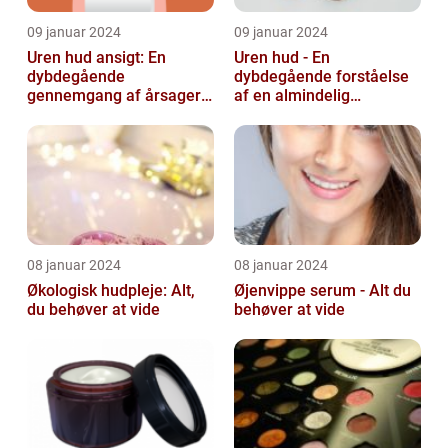
09 januar 2024
09 januar 2024
Uren hud ansigt: En
Uren hud - En
dybdegående
dybdegående forståelse
gennemgang af årsager
af en almindelig
og løsninger
skønhedsbekymring
08 januar 2024
08 januar 2024
Økologisk hudpleje: Alt,
Øjenvippe serum - Alt du
du behøver at vide
behøver at vide