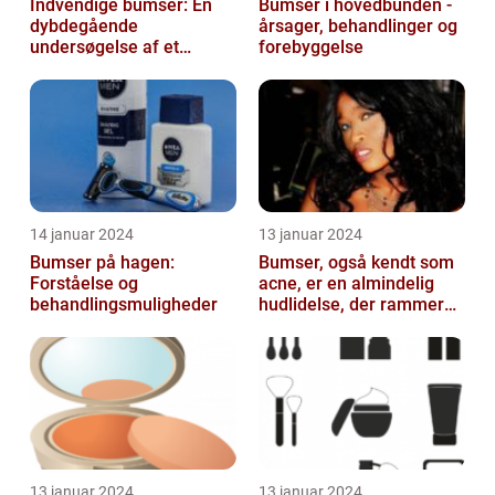
Indvendige bumser: En
Bumser i hovedbunden -
dybdegående
årsager, behandlinger og
undersøgelse af et
forebyggelse
almindeligt og
frustrerende
skønhedsproblem
14 januar 2024
13 januar 2024
Bumser på hagen:
Bumser, også kendt som
Forståelse og
acne, er en almindelig
behandlingsmuligheder
hudlidelse, der rammer
mennesker i alle aldre
13 januar 2024
13 januar 2024