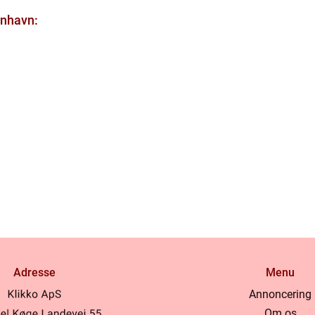
enhavn:
Adresse
Menu
Annoncering
Om os