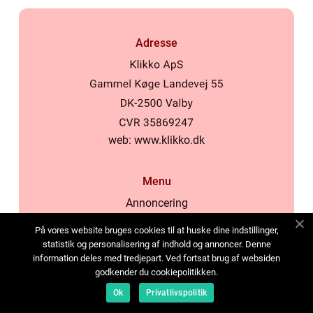
Adresse
web:
www.klikko.dk
Menu
Annoncering
Om os
På vores website bruges cookies til at huske dine indstillinger,
Cookies
statistik og personalisering af indhold og annoncer. Denne
information deles med tredjepart. Ved fortsat brug af websiden
Kontakt os
godkender du cookiepolitikken.
Sitemap
Ok
Privatlivspolitik